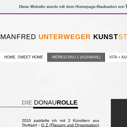
Diese Website wurde mit dem Homepage-Baukasten von
MANFRED
UNTERWEGER
KUNST
S
HOME, SWEET HOME
WERKSCHAU 1 (AUSWAHL)
VITA + A
DIE
DONAU
ROLLE
2010 paddelte ich mit 2 Künstlern aus
Stuttgart -
G Z (Planung und Organisation)